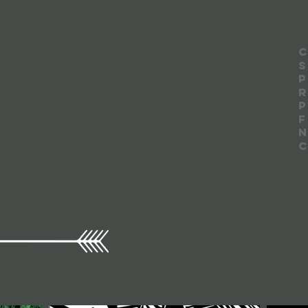
R
P
F
N